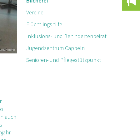
Bücherei
A
Vereine
Flüchtlingshilfe
Inklusions- und Behindertenbeirat
Jugendzentrum Cappeln
truckmeier
Senioren- und Pflegestützpunkt
r
So
rn auch
s
hjahr