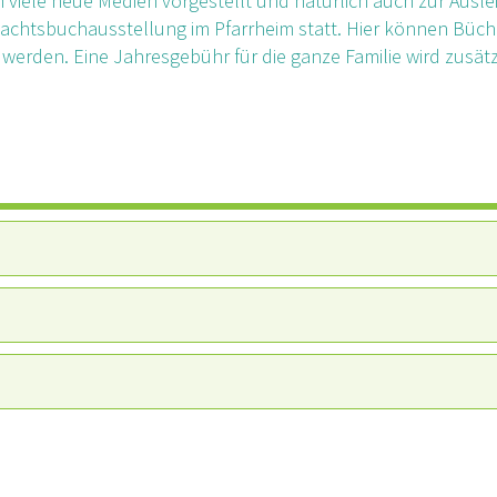
 viele neue Medien vorgestellt und natürlich auch zur Ausle
achtsbuchausstellung im Pfarrheim statt. Hier können Büch
 werden. Eine Jahresgebühr für die ganze Familie wird zusätz