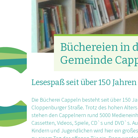
Büchereien in 
Gemeinde Cap
Lesespaß seit über 150 Jahren
Die Bücherei Cappeln besteht seit über 150 Ja
Cloppenburger Straße. Trotz des hohen Alters
stehen den Cappelnern rund 5000 Medieneinhe
Cassetten, Videos, Spiele, CD`s und DVD`s. A
Kindern und Jugendlichen wird hier ein großes