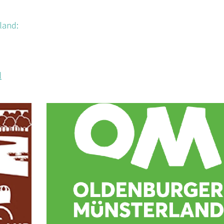
land:
d