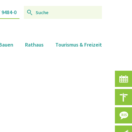
/ 9484-0
 Bauen
Rathaus
Tourismus & Freizeit
V
A
R